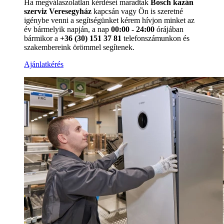
Ha megválaszolatlan kérdései maradtak
Bosch kazán
szerviz Veresegyház
kapcsán vagy Ön is szeretné
igénybe venni a segítségünket kérem hívjon minket az
év bármelyik napján, a nap
00:00 - 24:00
órájában
bármikor a
+36 (30) 151 37 81
telefonszámunkon és
szakembereink örömmel segítenek.
Ajánlatkérés