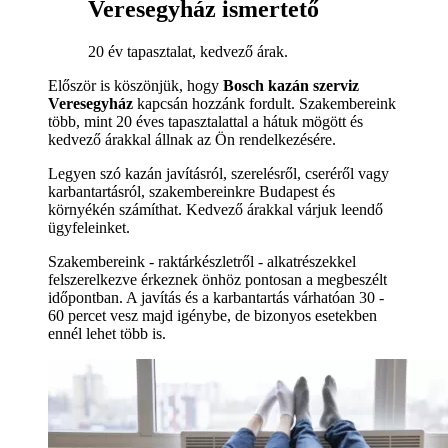
Veresegyház ismertető
20 év tapasztalat, kedvező árak.
Először is köszönjük, hogy
Bosch kazán szerviz
Veresegyház
kapcsán hozzánk fordult. Szakembereink
több, mint 20 éves tapasztalattal a hátuk mögött és
kedvező árakkal állnak az Ön rendelkezésére.
Legyen szó kazán javításról, szerelésről, cseréről vagy
karbantartásról, szakembereinkre Budapest és
környékén számíthat. Kedvező árakkal várjuk leendő
ügyfeleinket.
Szakembereink - raktárkészletről - alkatrészekkel
felszerelkezve érkeznek önhöz pontosan a megbeszélt
időpontban. A javítás és a karbantartás várhatóan 30 -
60 percet vesz majd igénybe, de bizonyos esetekben
ennél lehet több is.