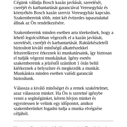
Cégünk vállalja Bosch kazán javítását, szerelését,
cseréjét és karbantartását garanciával Veresegyház és
környékén Bosch kazán szerviz Veresegyház kapcsán.
Szakembereink több, mint két évtizedes tapasztalattal
állnak az Ön rendelkezésére.
Szakembereink minden esetben arra törekednek, hogy a
lehető legolcsóbban végezzék el a kazán javítását,
szerelését, cseréjét és karbantartását. Raktárkészletről
biztosított kiváló minőségű alkatrészekkel
felszerelkezve érkeznek ki munkatársaink, így biztosan
el tudják végezni munkájukat. Igény esetén
szakembereink a jelzéstől számított 1 órán belül
kiérkeznek a helyszínre és megkezdik a munkát.
Munkánkra minden esetben valódi garanciát
biztosítunk.
Válassza a kiváló minőséget és a remek szakértelmet,
azaz válasszon minket. Ha Ön is szeretné igénybe
venni a segítségünket, kérem hívjon minket és
egyeztessen le velünk egy időpontot, amikor
szakemberünket fogadni tudja a munka elvégzése
céljából.