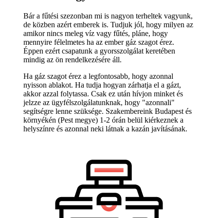
Bár a fűtési szezonban mi is nagyon terheltek vagyunk,
de közben azért emberek is. Tudjuk jól, hogy milyen az
amikor nincs meleg víz vagy fűtés, pláne, hogy
mennyire félelmetes ha az ember gáz szagot érez.
Éppen ezért csapatunk a gyorsszolgálat keretében
mindig az ön rendelkezésére áll.
Ha gáz szagot érez a legfontosabb, hogy azonnal
nyisson ablakot. Ha tudja hogyan zárhatja el a gázt,
akkor azzal folytassa. Csak ez után hívjon minket és
jelzze az ügyfélszolgálatunknak, hogy "azonnali"
segítségre lenne szüksége. Szakembereink Budapest és
környékén (Pest megye) 1-2 órán belül kiérkeznek a
helyszínre és azonnal neki látnak a kazán javításának.