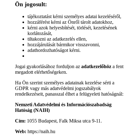
Ön jogosult:
tájékoztatást kérni személyes adatai kezeléséről,
hozzáférést kérni az Önről tárolt adatokhoz,
kérni azok helyesbítését, törlését, kezelésének
korlátozását,
tiltakozni az adatkezelés ellen,
hozzájárulását bármikor visszavonni,
adathordozhatóságot kérni.
Jogai gyakorlásához forduljon az
adatkezelőhöz
a fent
megadott elérhetőségeken.
Ha Ön szerint személyes adatainak kezelése sérti a
GDPR vagy más adatvédelmi jogszabályok
rendelkezéseit, panasszal élhet a felügyeleti hatóságnál:
Nemzeti Adatvédelmi és Információszabadság
Hatóság (NAIH)
Cím:
1055 Budapest, Falk Miksa utca 9-11.
Web:
https://naih.hu