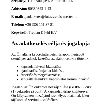
Székhely:
1119 Budapest, Andor utca 21.
Adószám:
90380325-1-43
E-mail:
ajanlatkeres@futesszerelo-mester.hu
Telefon:
+36 (30) 151 37 81
Képviselő:
Treplán Dávid E.V.
Az adatkezelés célja és jogalapja
Az Ön által a kapcsolatfelvételi űrlapon megadott
személyes adatok kezelése az alábbi célokra történik:
kapcsolatfelvétel biztosítása,
ajánlatadás, árajánlat küldése,
érdeklődés megválaszolása,
szolgáltatásainkkal kapcsolatos kommunikáció.
Jogalap: az Ön önkéntes hozzájárulása (GDPR 6. cikk
(1) bekezdés a) pont). A kapcsolati űrlap kitöltésével
Ön kifejezetten hozzájárul személyes adatainak jelen
tájékoztató szerinti kezeléséhez.