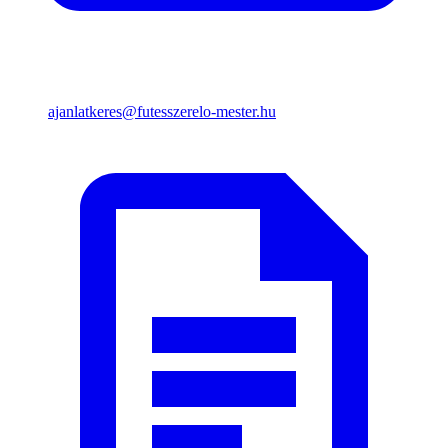
ajanlatkeres@futesszerelo-mester.hu