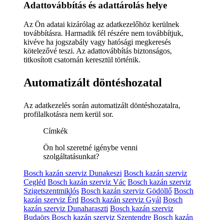
Adattovábbítás és adattárolás helye
Az Ön adatai kizárólag az adatkezelőhöz kerülnek
továbbításra. Harmadik fél részére nem továbbítjuk,
kivéve ha jogszabály vagy hatósági megkeresés
kötelezővé teszi. Az adattovábbítás biztonságos,
titkosított csatornán keresztül történik.
Automatizált döntéshozatal
Az adatkezelés során automatizált döntéshozatalra,
profilalkotásra nem kerül sor.
Címkék
Ön hol szeretné igénybe venni
szolgáltatásunkat?
Bosch kazán szerviz Dunakeszi
Bosch kazán szerviz
Cegléd
Bosch kazán szerviz Vác
Bosch kazán szerviz
Szigetszentmiklós
Bosch kazán szerviz Gödöllő
Bosch
kazán szerviz Érd
Bosch kazán szerviz Gyál
Bosch
kazán szerviz Dunaharaszti
Bosch kazán szerviz
Budaörs
Bosch kazán szerviz Szentendre
Bosch kazán