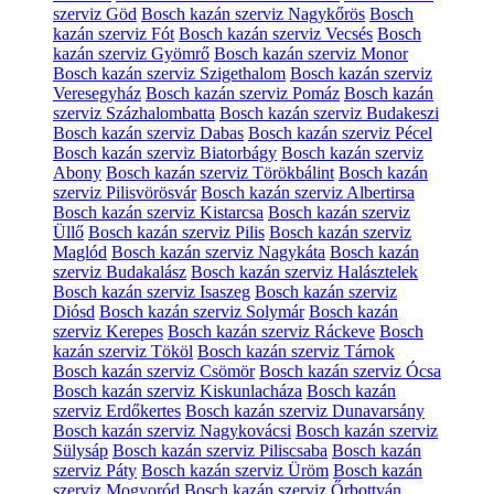
szerviz Göd
Bosch kazán szerviz Nagykőrös
Bosch
kazán szerviz Fót
Bosch kazán szerviz Vecsés
Bosch
kazán szerviz Gyömrő
Bosch kazán szerviz Monor
Bosch kazán szerviz Szigethalom
Bosch kazán szerviz
Veresegyház
Bosch kazán szerviz Pomáz
Bosch kazán
szerviz Százhalombatta
Bosch kazán szerviz Budakeszi
Bosch kazán szerviz Dabas
Bosch kazán szerviz Pécel
Bosch kazán szerviz Biatorbágy
Bosch kazán szerviz
Abony
Bosch kazán szerviz Törökbálint
Bosch kazán
szerviz Pilisvörösvár
Bosch kazán szerviz Albertirsa
Bosch kazán szerviz Kistarcsa
Bosch kazán szerviz
Üllő
Bosch kazán szerviz Pilis
Bosch kazán szerviz
Maglód
Bosch kazán szerviz Nagykáta
Bosch kazán
szerviz Budakalász
Bosch kazán szerviz Halásztelek
Bosch kazán szerviz Isaszeg
Bosch kazán szerviz
Diósd
Bosch kazán szerviz Solymár
Bosch kazán
szerviz Kerepes
Bosch kazán szerviz Ráckeve
Bosch
kazán szerviz Tököl
Bosch kazán szerviz Tárnok
Bosch kazán szerviz Csömör
Bosch kazán szerviz Ócsa
Bosch kazán szerviz Kiskunlacháza
Bosch kazán
szerviz Erdőkertes
Bosch kazán szerviz Dunavarsány
Bosch kazán szerviz Nagykovácsi
Bosch kazán szerviz
Sülysáp
Bosch kazán szerviz Piliscsaba
Bosch kazán
szerviz Páty
Bosch kazán szerviz Üröm
Bosch kazán
szerviz Mogyoród
Bosch kazán szerviz Őrbottyán