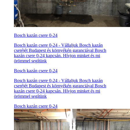
Bosch kazán csere 0-24
Bosch kazán csere 0-24 - Vállaljuk Bosch kazán
cseréjét Budapest és környékén garanciával Bosch
kazán csere 0-24 kapcsán. Hívjon minket és mi
örömmel segítünk
Bosch kazán csere 0-24
Bosch kazán csere 0-24 - Vállaljuk Bosch kazán
cseréjét Budapest és környékén garanciával Bosch
kazán csere 0-24 kapcsán. Hívjon minket és mi
örömmel segítünk
Bosch kazán csere 0-24