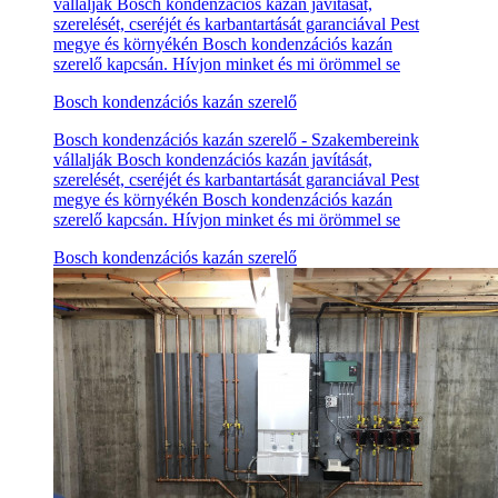
vállalják Bosch kondenzációs kazán javítását,
szerelését, cseréjét és karbantartását garanciával Pest
megye és környékén Bosch kondenzációs kazán
szerelő kapcsán. Hívjon minket és mi örömmel se
Bosch kondenzációs kazán szerelő
Bosch kondenzációs kazán szerelő - Szakembereink
vállalják Bosch kondenzációs kazán javítását,
szerelését, cseréjét és karbantartását garanciával Pest
megye és környékén Bosch kondenzációs kazán
szerelő kapcsán. Hívjon minket és mi örömmel se
Bosch kondenzációs kazán szerelő