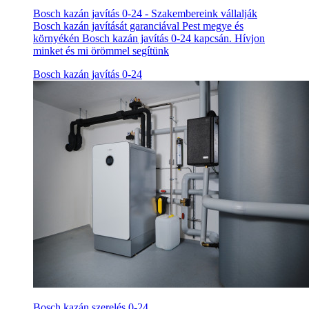
Bosch kazán javítás 0-24 - Szakembereink vállalják
Bosch kazán javítását garanciával Pest megye és
környékén Bosch kazán javítás 0-24 kapcsán. Hívjon
minket és mi örömmel segítünk
Bosch kazán javítás 0-24
Bosch kazán szerelés 0-24