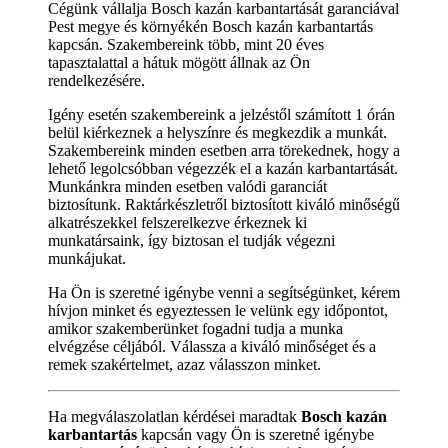
Cégünk vállalja Bosch kazán karbantartását garanciával
Pest megye és környékén Bosch kazán karbantartás
kapcsán. Szakembereink több, mint 20 éves
tapasztalattal a hátuk mögött állnak az Ön
rendelkezésére.
Igény esetén szakembereink a jelzéstől számított 1 órán
belül kiérkeznek a helyszínre és megkezdik a munkát.
Szakembereink minden esetben arra törekednek, hogy a
lehető legolcsóbban végezzék el a kazán karbantartását.
Munkánkra minden esetben valódi garanciát
biztosítunk. Raktárkészletről biztosított kiváló minőségű
alkatrészekkel felszerelkezve érkeznek ki
munkatársaink, így biztosan el tudják végezni
munkájukat.
Ha Ön is szeretné igénybe venni a segítségünket, kérem
hívjon minket és egyeztessen le velünk egy időpontot,
amikor szakemberünket fogadni tudja a munka
elvégzése céljából. Válassza a kiváló minőséget és a
remek szakértelmet, azaz válasszon minket.
Ha megválaszolatlan kérdései maradtak
Bosch kazán
karbantartás
kapcsán vagy Ön is szeretné igénybe