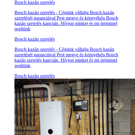
Bosch kazán szerelés
Bosch kazán szerelés - Cégünk vállalja Bosch kazán
szerelését garanciával Pest megye és környékén Bosch
kazán szerelés kapcsán. Hívjon minket és mi örömmel
segítünk
Bosch kazán szerelés
Bosch kazán szerelés - Cégünk vállalja Bosch kazán
szerelését garanciával Pest megye és környékén Bosch
kazán szerelés kapcsán. Hívjon minket és mi örömmel
segítünk
Bosch kazán szerelés