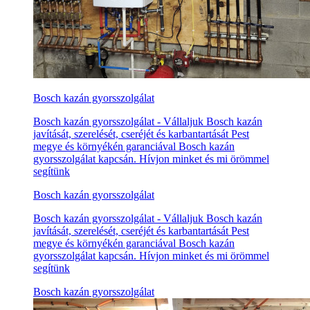
Bosch kazán gyorsszolgálat
Bosch kazán gyorsszolgálat - Vállaljuk Bosch kazán
javítását, szerelését, cseréjét és karbantartását Pest
megye és környékén garanciával Bosch kazán
gyorsszolgálat kapcsán. Hívjon minket és mi örömmel
segítünk
Bosch kazán gyorsszolgálat
Bosch kazán gyorsszolgálat - Vállaljuk Bosch kazán
javítását, szerelését, cseréjét és karbantartását Pest
megye és környékén garanciával Bosch kazán
gyorsszolgálat kapcsán. Hívjon minket és mi örömmel
segítünk
Bosch kazán gyorsszolgálat