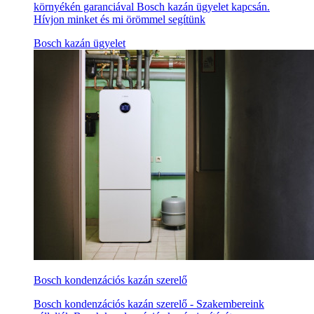
környékén garanciával Bosch kazán ügyelet kapcsán.
Hívjon minket és mi örömmel segítünk
Bosch kazán ügyelet
Bosch kondenzációs kazán szerelő
Bosch kondenzációs kazán szerelő - Szakembereink