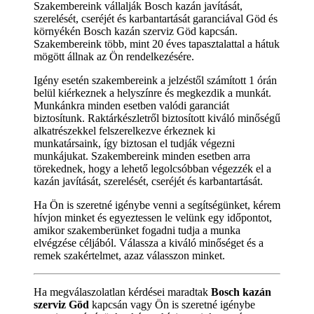
Szakembereink vállalják Bosch kazán javítását,
szerelését, cseréjét és karbantartását garanciával Göd és
környékén Bosch kazán szerviz Göd kapcsán.
Szakembereink több, mint 20 éves tapasztalattal a hátuk
mögött állnak az Ön rendelkezésére.
Igény esetén szakembereink a jelzéstől számított 1 órán
belül kiérkeznek a helyszínre és megkezdik a munkát.
Munkánkra minden esetben valódi garanciát
biztosítunk. Raktárkészletről biztosított kiváló minőségű
alkatrészekkel felszerelkezve érkeznek ki
munkatársaink, így biztosan el tudják végezni
munkájukat. Szakembereink minden esetben arra
törekednek, hogy a lehető legolcsóbban végezzék el a
kazán javítását, szerelését, cseréjét és karbantartását.
Ha Ön is szeretné igénybe venni a segítségünket, kérem
hívjon minket és egyeztessen le velünk egy időpontot,
amikor szakemberünket fogadni tudja a munka
elvégzése céljából. Válassza a kiváló minőséget és a
remek szakértelmet, azaz válasszon minket.
Ha megválaszolatlan kérdései maradtak
Bosch kazán
szerviz Göd
kapcsán vagy Ön is szeretné igénybe