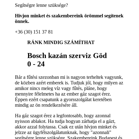
Segítségre lenne szüksége?
Hívjon minket és szakembereink örömmel segítenek
önnek.
+36 (30) 151 37 81
RÁNK MINDIG SZÁMÍTHAT
Bosch kazán szerviz Göd
0 - 24
Bár a fűtési szezonban mi is nagyon terheltek vagyunk,
de közben azért emberek is. Tudjuk jól, hogy milyen az
amikor nincs meleg víz vagy fűtés, pláne, hogy
mennyire félelmetes ha az ember gáz szagot érez.
Éppen ezért csapatunk a gyorsszolgálat keretében
mindig az ön rendelkezésére áll.
Ha gáz szagot érez a legfontosabb, hogy azonnal
nyisson ablakot. Ha tudja hogyan zárhatja el a gázt,
akkor azzal folytassa. Csak ez után hívjon minket és
jelzze az ügyfélszolgálatunknak, hogy "azonnali"
segítségre lenne szüksége. Szakembereink Budapest és