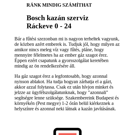
RÁNK MINDIG SZÁMÍTHAT
Bosch kazán szerviz
Ráckeve 0 - 24
Bár a fűtési szezonban mi is nagyon terheltek vagyunk,
de közben azért emberek is. Tudjuk jól, hogy milyen az
amikor nincs meleg víz vagy fűtés, pláne, hogy
mennyire félelmetes ha az ember gáz szagot érez.
Éppen ezért csapatunk a gyorsszolgálat keretében
mindig az ön rendelkezésére áll.
Ha gáz szagot érez a legfontosabb, hogy azonnal
nyisson ablakot. Ha tudja hogyan zárhatja el a gázt,
akkor azzal folytassa. Csak ez után hívjon minket és
jelzze az ügyfélszolgálatunknak, hogy "azonnali"
segítségre lenne szüksége. Szakembereink Budapest és
környékén (Pest megye) 1-2 órán belül kiérkeznek a
helyszínre és azonnal neki látnak a kazán javításának.