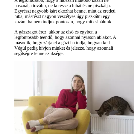
A legfontosabb, hogy a hibásan működő kazán ne
használja tovább, ne keresse a hibát és ne piszkálja.
Egyrészt nagyobb kárt okozhat benne, mint az eredeti
hiba, másrészt nagyon veszélyes úgy piszkálni egy
kazánt ha nem tudjuk pontosan, hogy mit csinálunk.
A gázszagot érez, akkor az első és egyben a
legfontosabb teendő, hogy azonnal nyisson ablakot. A
második, hogy zárja el a gázt ha tudja, hogyan kell.
Végül pedig hívjon minket és jelezze, hogy azonnali
segítségre lenne szüksége.