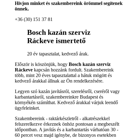
Hívjon minket és szakembereink örömmel segítenek
önnek.
+36 (30) 151 37 81
Bosch kazán szerviz
Ráckeve ismertető
20 év tapasztalat, kedvező árak.
Először is köszönjük, hogy
Bosch kazán szerviz
Ráckeve
kapcsán hozzánk fordult. Szakembereink
több, mint 20 éves tapasztalattal a hátuk mögött és
kedvező árakkal állnak az Ön rendelkezésére.
Legyen szó kazán javításról, szerelésről, cseréről vagy
karbantartásról, szakembereinkre Budapest és
környékén számíthat. Kedvező árakkal várjuk leendő
ügyfeleinket.
Szakembereink - raktárkészletről - alkatrészekkel
felszerelkezve érkeznek önhöz pontosan a megbeszélt
időpontban. A javítás és a karbantartás várhatóan 30 -
60 percet vesz majd igénybe, de bizonyos esetekben