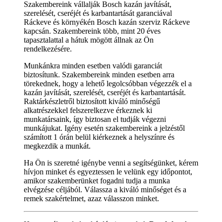
Szakembereink vállalják Bosch kazán javítását,
szerelését, cseréjét és karbantartását garanciával
Ráckeve és környékén Bosch kazán szerviz Ráckeve
kapcsán. Szakembereink több, mint 20 éves
tapasztalattal a hátuk mögött állnak az Ön
rendelkezésére.
Munkánkra minden esetben valódi garanciát
biztosítunk. Szakembereink minden esetben arra
törekednek, hogy a lehető legolcsóbban végezzék el a
kazán javítását, szerelését, cseréjét és karbantartását.
Raktárkészletről biztosított kiváló minőségű
alkatrészekkel felszerelkezve érkeznek ki
munkatársaink, így biztosan el tudják végezni
munkájukat. Igény esetén szakembereink a jelzéstől
számított 1 órán belül kiérkeznek a helyszínre és
megkezdik a munkát.
Ha Ön is szeretné igénybe venni a segítségünket, kérem
hívjon minket és egyeztessen le velünk egy időpontot,
amikor szakemberünket fogadni tudja a munka
elvégzése céljából. Válassza a kiváló minőséget és a
remek szakértelmet, azaz válasszon minket.