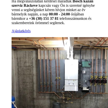
Ha megválaszolatlan kérdései maradtak
Bosch kazán
szerviz Ráckeve
kapcsán vagy Ön is szeretné igénybe
venni a segítségünket kérem hívjon minket az év
bármelyik napján, a nap
00:00 - 24:00
órájában
bármikor a
+36 (30) 151 37 81
telefonszámunkon és
szakembereink örömmel segítenek.
Ajánlatkérés