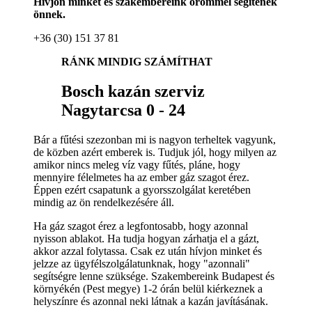
Hívjon minket és szakembereink örömmel segítenek
önnek.
+36 (30) 151 37 81
RÁNK MINDIG SZÁMÍTHAT
Bosch kazán szerviz
Nagytarcsa 0 - 24
Bár a fűtési szezonban mi is nagyon terheltek vagyunk,
de közben azért emberek is. Tudjuk jól, hogy milyen az
amikor nincs meleg víz vagy fűtés, pláne, hogy
mennyire félelmetes ha az ember gáz szagot érez.
Éppen ezért csapatunk a gyorsszolgálat keretében
mindig az ön rendelkezésére áll.
Ha gáz szagot érez a legfontosabb, hogy azonnal
nyisson ablakot. Ha tudja hogyan zárhatja el a gázt,
akkor azzal folytassa. Csak ez után hívjon minket és
jelzze az ügyfélszolgálatunknak, hogy "azonnali"
segítségre lenne szüksége. Szakembereink Budapest és
környékén (Pest megye) 1-2 órán belül kiérkeznek a
helyszínre és azonnal neki látnak a kazán javításának.