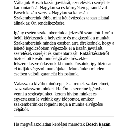
Vállaljuk Bosch kazán javítását, szerelését, cseréjét és
karbantartását Nagytarcsa és környékén garanciával
Bosch kazán szerviz Nagytarcsa kapcsán.
Szakembereink több, mint két évtizedes tapasztalattal
állnak az Ön rendelkezésére.
Igény esetén szakembereink a jelzéstől számított 1 órán
belül kiérkeznek a helyszínre és megkezdik a munkát.
Szakembereink minden esetben arra törekednek, hogy a
lehető legolcsóbban végezzék el a kazán javítását,
szerelését, cseréjét és karbantartását. Raktárkészletről
biztosított kiváló minőségű alkatrészekkel
felszerelkezve érkeznek ki munkatársaink, így biztosan
el tudják végezni munkájukat. Munkánkra minden
esetben valódi garanciát biztosítunk.
Válassza a kiváló minőséget és a remek szakértelmet,
azaz válasszon minket. Ha Ön is szeretné igénybe
venni a segítségünket, kérem hívjon minket és
egyeztessen le velünk egy időpontot, amikor
szakemberünket fogadni tudja a munka elvégzése
céljából.
Ha megválaszolatlan kérdései maradtak
Bosch kazán